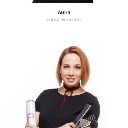
Анна
Визажист-парикмахер