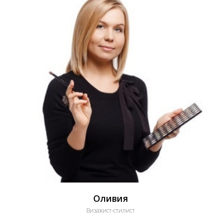
Оливия
Визажист-стилист