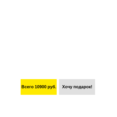
Выездные
фотосессии
для всей семьи!
Всего 10900 руб.
Хочу подарок!